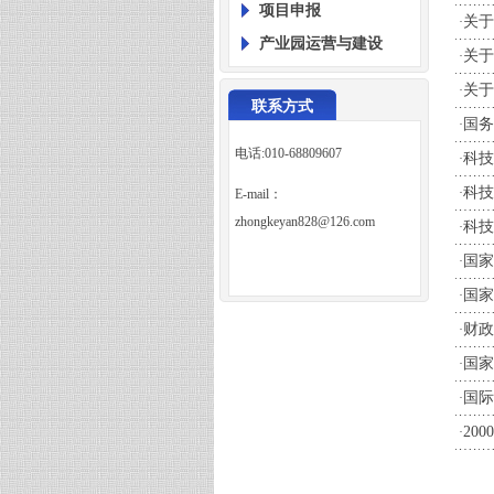
项目申报
关于
·
产业园运营与建设
关于
·
关于
·
联系方式
国务
·
电话:010-68809607
科技
·
科技
·
E-mail：
zhongkeyan828@126.com
科技
·
国家
·
国家
·
财政
·
国家
·
国际
·
20
·