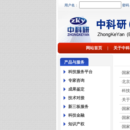
用户名
：
密码
网站首页
|
关于中科
产品与服务
科技服务平台
国家
·
专家咨询
北京
·
成果鉴定
科技
·
技术对接
关于
·
新三板服务
国家
·
科技金融
国家
·
知识产权
国家
·